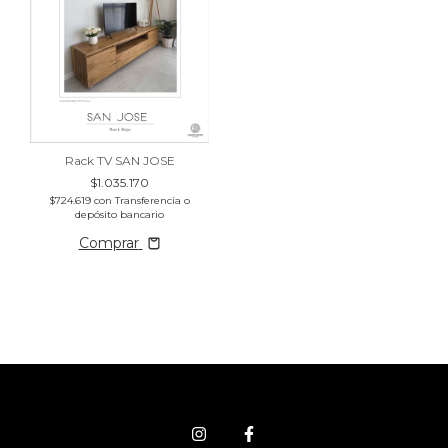
Rack TV SAN JOSE
$1.035.170
$724.619
con
Transferencia o
depósito bancario
Comprar