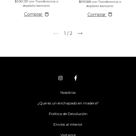
$3.061.331
con
Transferencia o
$819.588
con
Transferencia o
depósito bancario
depósito bancario
Comprar
Comprar
1
/
2
Nosotros
¿Qué es un enchapado en madera?
Política de Devolución
Envíos al interior
Visitanos