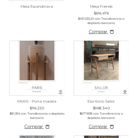
Mesa Friends
Mesa Escandinava
$616.476
$431.533,20
con
Transferencia o
depósito bancario
Comprar
PARIS - Porta maceta
Escritorio Sailor
$116.220
$968.340
$81.354
con
Transferencia o depósito
$677.838
con
Transferencia o
bancario
depósito bancario
Comprar
Comprar