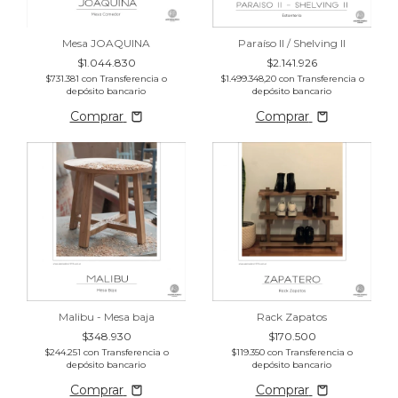
Paraíso II / Shelving II
Mesa JOAQUINA
$2.141.926
$1.044.830
$1.499.348,20
con
Transferencia o
$731.381
con
Transferencia o
depósito bancario
depósito bancario
Comprar
Comprar
Malibu - Mesa baja
Rack Zapatos
$348.930
$170.500
$244.251
con
Transferencia o
$119.350
con
Transferencia o
depósito bancario
depósito bancario
Comprar
Comprar