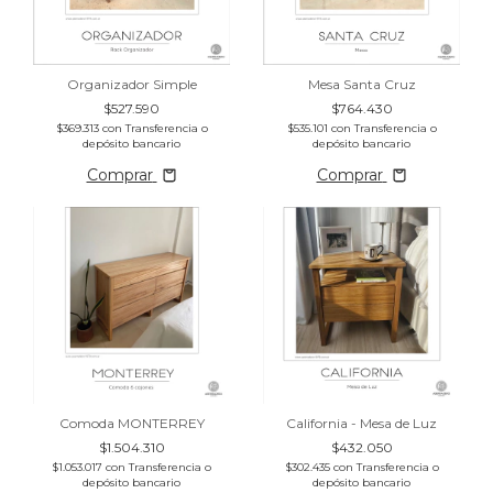
Organizador Simple
Mesa Santa Cruz
$527.590
$764.430
$369.313
con
Transferencia o
$535.101
con
Transferencia o
depósito bancario
depósito bancario
Comprar
Comprar
Comoda MONTERREY
California - Mesa de Luz
$1.504.310
$432.050
$1.053.017
con
Transferencia o
$302.435
con
Transferencia o
depósito bancario
depósito bancario