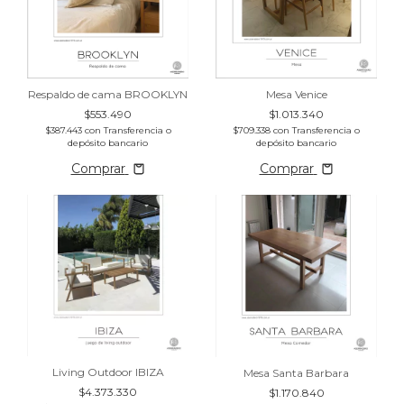
Respaldo de cama BROOKLYN
Mesa Venice
$553.490
$1.013.340
$387.443
con
Transferencia o
$709.338
con
Transferencia o
depósito bancario
depósito bancario
Comprar
Comprar
Living Outdoor IBIZA
Mesa Santa Barbara
$4.373.330
$1.170.840