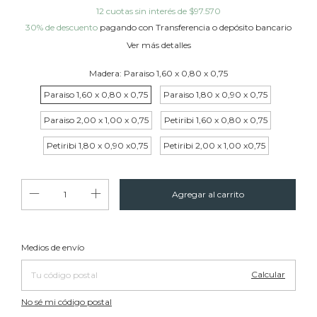
12
cuotas sin interés de
$97.570
30% de descuento
pagando con Transferencia o depósito bancario
Ver más detalles
Madera:
Paraiso 1,60 x 0,80 x 0,75
Paraiso 1,60 x 0,80 x 0,75
Paraiso 1,80 x 0,90 x 0,75
Paraiso 2,00 x 1,00 x 0,75
Petiribi 1,60 x 0,80 x 0,75
Petiribi 1,80 x 0,90 x0,75
Petiribi 2,00 x 1,00 x0,75
Cambiar CP
Entregas para el CP:
Medios de envío
Calcular
No sé mi código postal