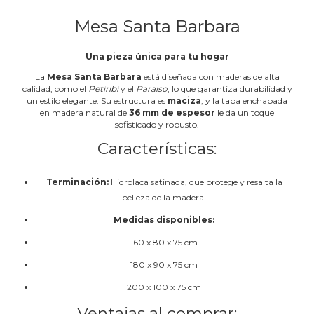
Mesa Santa Barbara
Una pieza única para tu hogar
La
Mesa Santa Barbara
está diseñada con maderas de alta
calidad, como el
Petiribi
y el
Paraiso
, lo que garantiza durabilidad y
un estilo elegante. Su estructura es
maciza
, y la tapa enchapada
en madera natural de
36 mm de espesor
le da un toque
sofisticado y robusto.
Características:
Terminación:
Hidrolaca satinada, que protege y resalta la
belleza de la madera.
Medidas disponibles:
160 x 80 x 75 cm
180 x 90 x 75 cm
200 x 100 x 75 cm
Ventajas al comprar: